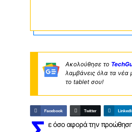
Ακολούθησε το
TechGu
λαμβάνεις όλα τα νέα 
το tablet σου!
Facebook
Twitter
LinkedI
Σ
ε όσο αφορά την προώθηση 