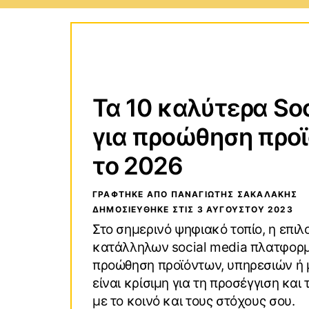
Τεχνολογικοί Οδηγοί
Wind
Οδηγοί Αγορών
macO
Τα 10 καλύτερα Soc
VPN (Virtual Private Network)
Andro
για προώθηση προ
το 2026
ΓΡΑΦΤΗΚΕ ΑΠΟ ΠΑΝΑΓΙΏΤΗΣ ΣΑΚΑΛΆΚΗΣ
ΔΗΜΟΣΙΕΥΘΗΚΕ ΣΤΙΣ
3 ΑΥΓΟΎΣΤΟΥ 2023
Στο σημερινό ψηφιακό τοπίο, η επιλ
κατάλληλων social media πλατφορμ
προώθηση προϊόντων, υπηρεσιών ή 
είναι κρίσιμη για τη προσέγγιση και
με το κοινό και τους στόχους σου.