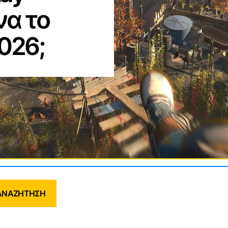
να το
026;
ΑΝΑΖΉΤΗΣΗ