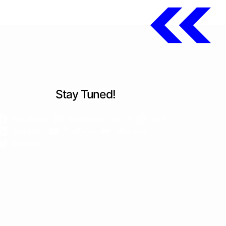
Stay Tuned!
Facebook
Instagram
X
Site
Linkedin
YouTube
Medium
Bluesky