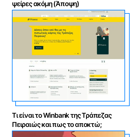
ψείρες ακόμη (Άποψη)
Τι είναι το Winbank της Τράπεζας
Πειραιώς και πως το αποκτώ;