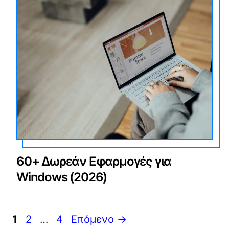
60+ Δωρεάν Εφαρμογές για
Windows (2026)
Σελίδα
Σελίδα
Σελίδα
1
2
…
4
Επόμενο
→