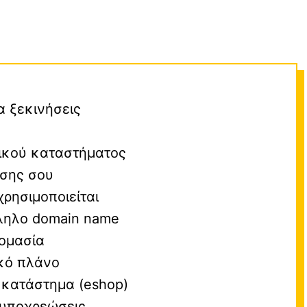
α ξεκινήσεις
ικού καταστήματος
ησης σου
ρησιμοποιείται
λληλο domain name
ομασία
ικό πλάνο
 κατάστημα (eshop)
 υποχρεώσεις