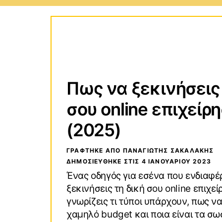
Τεχνολογικοί Οδηγοί
Wind
Οδηγοί Αγορών
macO
Πως να ξεκινήσεις 
VPN (Virtual Private Network)
Andro
σου online επιχείρ
(2025)
ΓΡΑΦΤΗΚΕ ΑΠΟ ΠΑΝΑΓΙΏΤΗΣ ΣΑΚΑΛΆΚΗΣ
ΔΗΜΟΣΙΕΥΘΗΚΕ ΣΤΙΣ
4 ΙΑΝΟΥΑΡΊΟΥ 2023
Ένας οδηγός για εσένα που ενδιαφέ
ξεκινήσεις τη δική σου online επιχε
γνωρίζεις τι τύποι υπάρχουν, πως να
χαμηλό budget και ποια είναι τα σ