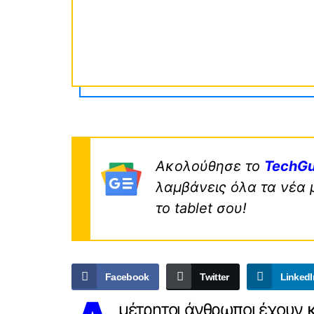
Ακολούθησε το
TechGu
λαμβάνεις όλα τα νέα 
το tablet σου!
Facebook
Twitter
LinkedI
μέτρητοι άνθρωποι έχουν κ