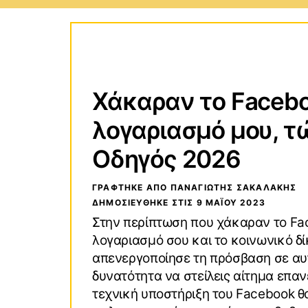
Τεχνολογικοί Οδηγοί
Wind
Χάκαραν το Faceb
Οδηγοί Αγορών
macO
λογαριασμό μου, τώ
VPN (Virtual Private Network)
Andro
Οδηγός 2026
ΓΡΑΦΤΗΚΕ ΑΠΟ ΠΑΝΑΓΙΏΤΗΣ ΣΑΚΑΛΆΚΗΣ
ΔΗΜΟΣΙΕΥΘΗΚΕ ΣΤΙΣ
9 ΜΑΪ́ΟΥ 2023
Στην περίπτωση που χάκαραν το Fa
λογαριασμό σου και το κοινωνικό δ
απενεργοποίησε τη πρόσβαση σε αυτ
δυνατότητα να στείλεις αίτημα επα
τεχνική υποστήριξη του Facebook θ