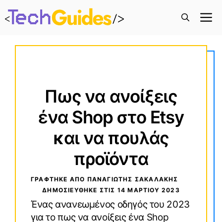
M
Πως να ανοίξεις
ένα Shop στο Etsy
και να πουλάς
προϊόντα
ΓΡΑΦΤΗΚΕ ΑΠΟ ΠΑΝΑΓΙΏΤΗΣ ΣΑΚΑΛΆΚΗΣ
ΔΗΜΟΣΙΕΥΘΗΚΕ ΣΤΙΣ
14 ΜΑΡΤΊΟΥ 2023
Ένας ανανεωμένος οδηγός του 2023
για το πως να ανοίξεις ένα Shop