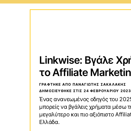
Τεχνολογικοί Οδηγοί
Wind
Οδηγοί Αγορών
macO
VPN (Virtual Private Network)
Andro
Linkwise: Βγάλε Χ
το Affiliate Marketi
ΓΡΑΦΤΗΚΕ ΑΠΟ ΠΑΝΑΓΙΏΤΗΣ ΣΑΚΑΛΆΚΗΣ
ΔΗΜΟΣΙΕΥΘΗΚΕ ΣΤΙΣ
24 ΦΕΒΡΟΥΑΡΊΟΥ 202
Ένας ανανεωμένος οδηγός του 2025
μπορείς να βγάλεις χρήματα μέσω τη
μεγαλύτερο και πιο αξιόπιστο Affili
Ελλάδα.