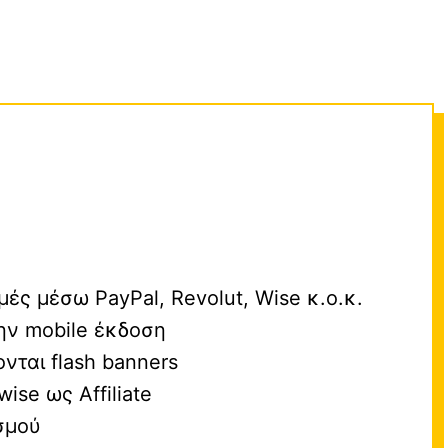
ές μέσω PayPal, Revolut, Wise κ.ο.κ.
την mobile έκδοση
νται flash banners
ise ως Affiliate
σμού