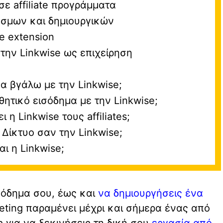
ε affiliate προγράμματα
δέσμων και δημιουργικών
e extension
την Linkwise ως επιχείρηση
 βγάλω με την Linkwise;
τικό εισόδημα με την Linkwise;
η Linkwise τους affiliates;
e Δίκτυο σαν την Linkwise;
ι η Linkwise;
σόδημα σου, έως και
να δημιουργήσεις ένα
arketing παραμένει μέχρι και σήμερα ένας από
 για να ξεκινήσεις τη δική σου
εργασία από