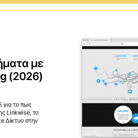
ows
Προγράμματα και Εφαρμογ
S
Επεκτάσεις για Web
Browsers
id
ρήματα με
Gaming
ng (2026)
Αγώνες και Αθλήματα
3
 για το πως
ς Linkwise, το
ate Δίκτυο στην