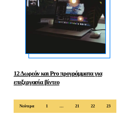
12 Δωρεάν και Pro προγράμματα για
επεξεργασία βίντεο
Νεότερα
1
…
21
22
23