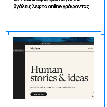
βγάλεις λεφτά online γράφοντας