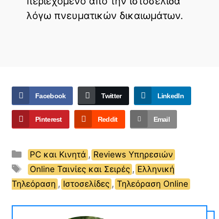
περιεχόμενο από την ιστοσελίδα
λόγω πνευματικών δικαιωμάτων.
Facebook
Twitter
LinkedIn
Pinterest
Reddit
Email
Κατηγορίες
,
PC και Κινητά
Reviews Υπηρεσιών
Ετικέτες
,
Online Ταινίες και Σειρές
Ελληνική
,
,
Τηλεόραση
Ιστοσελίδες
Τηλεόραση Online