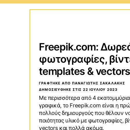
Τεχνολογικοί Οδηγοί
Wind
Οδηγοί Αγορών
macO
Freepik.com: Δωρε
VPN (Virtual Private Network)
Andro
φωτογραφίες, βίντ
templates & vector
ΓΡΑΦΤΗΚΕ ΑΠΟ ΠΑΝΑΓΙΏΤΗΣ ΣΑΚΑΛΆΚΗΣ
ΔΗΜΟΣΙΕΥΘΗΚΕ ΣΤΙΣ
22 ΙΟΥΛΊΟΥ 2023
Με περισσότερα από 4 εκατομμύρι
γραφικά, το Freepik.com είναι η πρ
πολλούς δημιουργούς που θέλουν ν
ποιότητας υλικό με φωτογραφίες, βί
vectors και πολλά ακόμα.