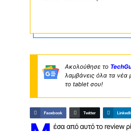
Ακολούθησε το
TechGu
λαμβάνεις όλα τα νέα 
το tablet σου!
Facebook
Twitter
LinkedI
έσα από αυτό το review 