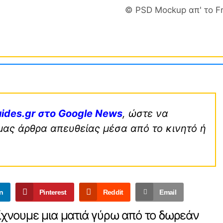
© PSD Mockup απ' το F
ides.gr στο Google News
, ώστε να
μας άρθρα απευθείας μέσα από το κινητό ή
n
Pinterest
Reddit
Email
ρίχνουμε μια ματιά γύρω από το δωρεάν