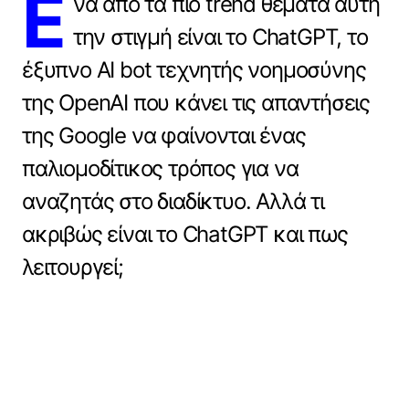
Έ
να από τα πιο trend θέματα αυτή
την στιγμή είναι το ChatGPT, το
έξυπνο AI bot τεχνητής νοημοσύνης
της OpenAI που κάνει τις απαντήσεις
της Google να φαίνονται ένας
παλιομοδίτικος τρόπος για να
αναζητάς στο διαδίκτυο. Αλλά τι
ακριβώς είναι το ChatGPT και πως
λειτουργεί;