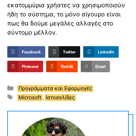
εκατομμύρια χρήστες να χρησιμοποιούν
ήδη το σύστημα, το μόνο σίγουρο είναι
πως θα δούμε μεγάλες αλλαγές στο
σύντομο μέλλον.
Facebook
Twitter
LinkedIn
Pinterest
Reddit
Email
Κατηγορίες
Προγράμματα και Εφαρμογές
Ετικέτες
,
Microsoft
Ιστοσελίδες