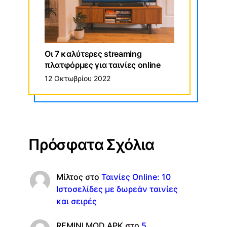
Οι 7 καλύτερες streaming
πλατφόρμες για ταινίες online
12 Οκτωβρίου 2022
Πρόσφατα Σχόλια
Μίλτος
στο
Ταινίες Online: 10
Ιστοσελίδες με δωρεάν ταινίες
και σειρές
REMINI MOD APK
στο
5