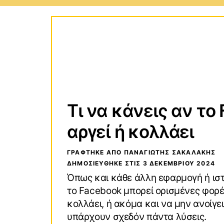
Τεχνολογικοί Οδηγοί
Wind
Οδηγοί Αγορών
macO
VPN (Virtual Private Network)
Andro
Τι να κάνεις αν το
αργεί ή κολλάει
ΓΡΑΦΤΗΚΕ ΑΠΟ ΠΑΝΑΓΙΏΤΗΣ ΣΑΚΑΛΆΚΗΣ
ΔΗΜΟΣΙΕΥΘΗΚΕ ΣΤΙΣ
3 ΔΕΚΕΜΒΡΊΟΥ 2024
Όπως και κάθε άλλη εφαρμογή ή ιστο
το Facebook μπορεί ορισμένες φορές
κολλάει, ή ακόμα και να μην ανοίγε
υπάρχουν σχεδόν πάντα λύσεις.