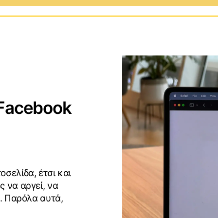
ows
Προγράμματα και Εφαρμογ
S
Επεκτάσεις για Web
Browsers
id
Gaming
 Facebook
Αγώνες και Αθλήματα
σελίδα, έτσι και
 να αργεί, να
ι. Παρόλα αυτά,