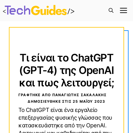
M
Τι είναι το ChatGPT
(GPT-4) της OpenAI
και πως λειτουργεί;
ΓΡΑΦΤΗΚΕ ΑΠΟ ΠΑΝΑΓΙΏΤΗΣ ΣΑΚΑΛΆΚΗΣ
ΔΗΜΟΣΙΕΥΘΗΚΕ ΣΤΙΣ
25 ΜΑΪ́ΟΥ 2023
Το ChatGPT είναι ένα εργαλείο
επεξεργασίας φυσικής γλώσσας που
κατασκευάστηκε από την OpenAI.