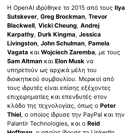
Η OpenAI ιδρύθηκε το 2015 από τους
Ilya
Sutskever
,
Greg Brockman
,
Trevor
Blackwell
,
Vicki Cheung
,
Andrej
Karpathy
,
Durk Kingma
,
Jessica
Livingston
,
John Schulman
,
Pamela
Vagata
και
Wojciech Zaremba
, με τους
Sam Altman
και
Elon Musk
να
υπηρετούν ως αρχικά μέλη του
διοικητικού συμβουλίου. Μερικοί από
τους ιδρυτές είναι επίσης εξέχοντες
επιχειρηματίες και επενδυτές στον
κλάδο της τεχνολογίας, όπως ο
Peter
Thiel
, ο οποίος ίδρυσε την PayPal και την
Palantir Technologies, και ο
Reid
Hoffman
, ο οποίος ίδρυσε το LinkedIn