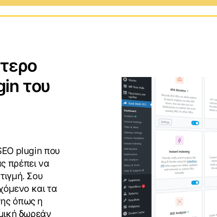
ows
Προγράμματα και Εφαρμογ
ύτερο
S
Επεκτάσεις για Web
Browsers
in του
id
Gaming
Αγώνες και Αθλήματα
SEO plugin που
ς πρέπει να
τιγμή. Σου
εχόμενο και τα
σης όπως η
αμική δωρεάν