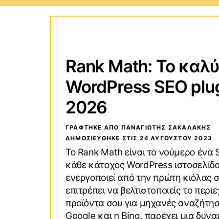
Τεχνολογικοί Οδηγοί
Wind
Rank Math: Το καλ
Οδηγοί Αγορών
macO
WordPress SEO plug
VPN (Virtual Private Network)
Andro
2026
ΓΡΑΦΤΗΚΕ ΑΠΟ ΠΑΝΑΓΙΏΤΗΣ ΣΑΚΑΛΆΚΗΣ
ΔΗΜΟΣΙΕΥΘΗΚΕ ΣΤΙΣ
24 ΑΥΓΟΎΣΤΟΥ 2023
Το Rank Math είναι το νούμερο ένα 
κάθε κάτοχος WordPress ιστοσελίδα
ενεργοποιεί από την πρώτη κιόλας σ
επιτρέπει να βελτιστοποιείς το περι
προϊόντα σου για μηχανές αναζήτη
Google και η Bing, παρέχει μια δυν