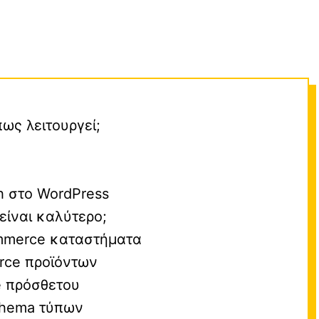
πως λειτουργεί;
h στο WordPress
 είναι καλύτερο;
mmerce καταστήματα
rce προϊόντων
 πρόσθετου
chema τύπων