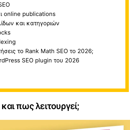
 SEO
 online publications
λίδων και κατηγοριών
ocks
dexing
τήσεις το Rank Math SEO το 2026;
dPress SEO plugin του 2026
 και πως λειτουργεί;