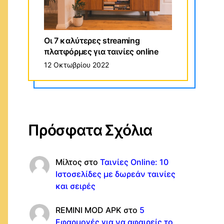
Οι 7 καλύτερες streaming
πλατφόρμες για ταινίες online
12 Οκτωβρίου 2022
Πρόσφατα Σχόλια
Μίλτος
στο
Ταινίες Online: 10
Ιστοσελίδες με δωρεάν ταινίες
και σειρές
REMINI MOD APK
στο
5
Εφαρμογές για να αφαιρείς το