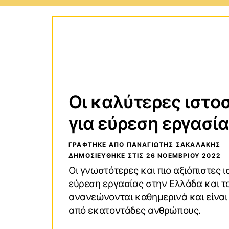
Τεχνολογικοί Οδηγοί
Wind
Οδηγοί Αγορών
macO
VPN (Virtual Private Network)
Andro
Οι καλύτερες ιστο
για εύρεση εργασί
ΓΡΑΦΤΗΚΕ ΑΠΟ ΠΑΝΑΓΙΏΤΗΣ ΣΑΚΑΛΆΚΗΣ
ΔΗΜΟΣΙΕΥΘΗΚΕ ΣΤΙΣ
26 ΝΟΕΜΒΡΊΟΥ 2022
Οι γνωστότερες και πιο αξιόπιστες ι
εύρεση εργασίας στην Ελλάδα και τ
ανανεώνονται καθημερινά και είναι
από εκατοντάδες ανθρώπους.