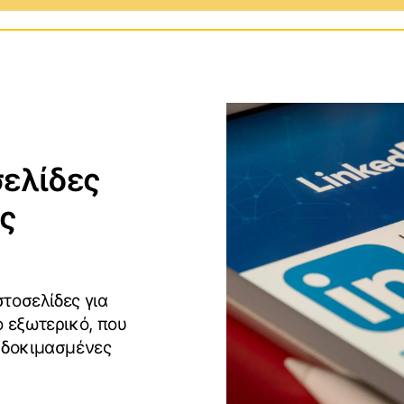
ows
Προγράμματα και Εφαρμογ
S
Επεκτάσεις για Web
Browsers
id
σελίδες
Gaming
ας
Αγώνες και Αθλήματα
στοσελίδες για
ο εξωτερικό, που
 δοκιμασμένες