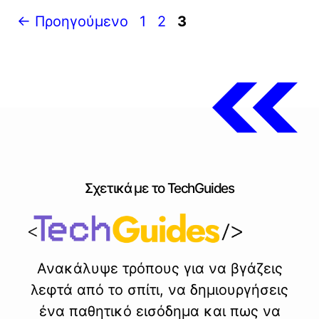
Σελίδα
Σελίδα
Σελίδα
←
Προηγούμενο
1
2
3
Σχετικά με το TechGuides
Ανακάλυψε τρόπους για να βγάζεις
λεφτά από το σπίτι, να δημιουργήσεις
ένα παθητικό εισόδημα και πως να