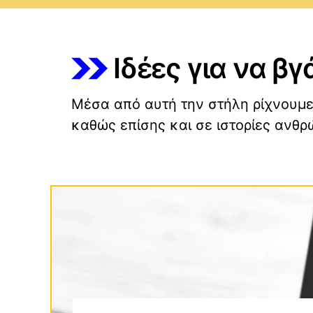
Ιδέες για να β
Τεχνολογικοί Οδηγοί
Wind
Οδηγοί Αγορών
macO
Μέσα από αυτή την στήλη ρίχνουμε 
καθώς επίσης και σε ιστορίες ανθ
VPN (Virtual Private Network)
Andro