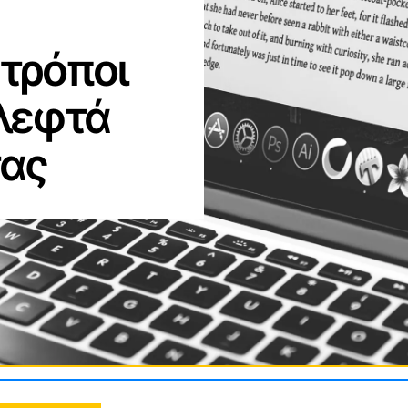
 τρόποι
 λεφτά
τας