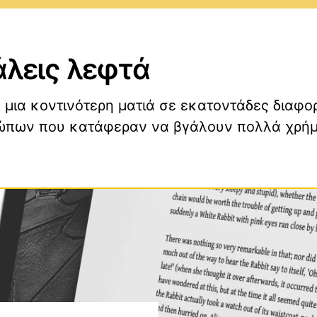
γάλεις λεφτά
ows
Προγράμματα και Εφαρμογ
S
Επεκτάσεις για Web
μια κοντινότερη ματιά σε εκατοντάδες διαφορε
Browsers
ρώπων που κατάφεραν να βγάλουν πολλά χρήμα
id
Gaming
Αγώνες και Αθλήματα