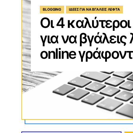
BLOGGING
ΙΔΈΕΣ ΓΙΑ ΝΑ ΒΓΆΛΕΙΣ ΛΕΦΤΆ
Οι 4 καλύτεροι
για να βγάλεις
online γράφον