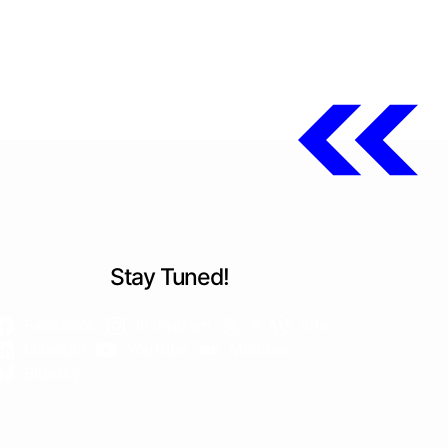
Stay Tuned!
Facebook
Instagram
X
Site
Linkedin
YouTube
Medium
Bluesky