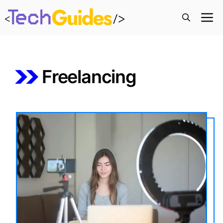
M
Freelancing