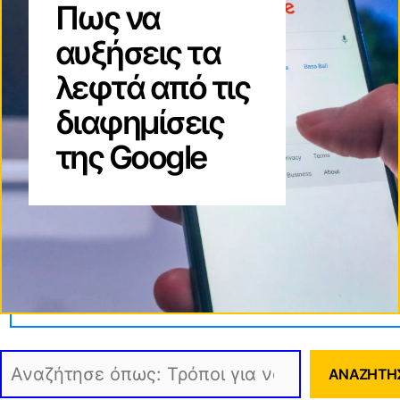
Πως να
αυξήσεις τα
λεφτά από τις
διαφημίσεις
της Google
Αναζήτηση
ΑΝΑΖΉΤΗ