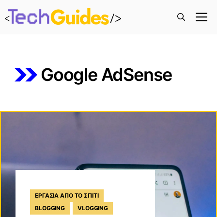
M
Google AdSense
ΕΡΓΑΣΊΑ ΑΠΌ ΤΟ ΣΠΊΤΙ
BLOGGING
VLOGGING