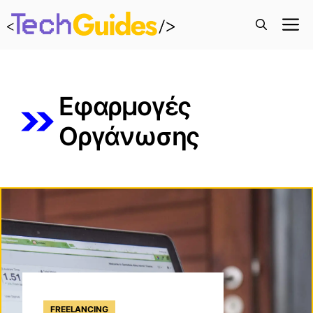
M
Εφαρμογές
Οργάνωσης
FREELANCING